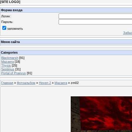
[
SITE LOGO
]
Форма входа
Логин:
Пароль:
запомнить
Забыл
Меню сайта
Categories
Blackmarsh
[91]
Mazaera
[18]
Thysis
[25]
Septimus
[31]
Portal of Praevus
[91]
Главная
»
Фотоальбом
»
Hexen 2
»
Mazaera
» zm02