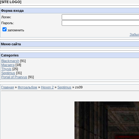
[
SITE LOGO
]
Форма входа
Логин:
Пароль:
запомнить
Забыл
Меню сайта
Categories
Blackmarsh
[91]
Mazaera
[18]
Thysis
[25]
Septimus
[31]
Portal of Praevus
[91]
Главная
»
Фотоальбом
»
Hexen 2
»
Septimus
» zs09