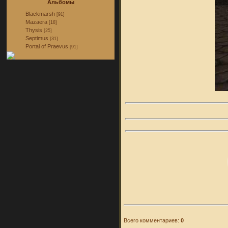
Альбомы
Blackmarsh
[91]
Mazaera
[18]
Thysis
[25]
Septimus
[31]
Portal of Praevus
[91]
Всего комментариев:
0