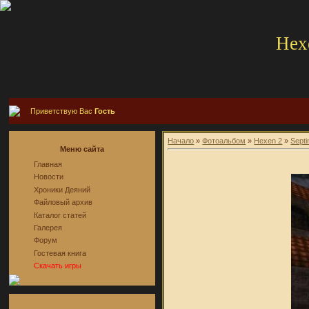
Hex
Приветствую Вас
Гость
Начало
»
Фотоальбом
»
Hexen 2
»
Sept
Меню сайта
Главная
Новости
Хроники Деяний
Файловый архив
Каталог статей
Галерея
Форум
Гостевая книга
Скачать игры