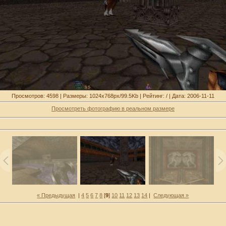
Просмотров: 4598 | Размеры: 1024x768px/99.5Kb | Рейтинг: / | Дата: 2006-11-11
Просмотреть фотографию в реальном размере
« Предыдущая
|
4
5
6
7
8
[
9
]
10
11
12
13
14
|
Следующая »