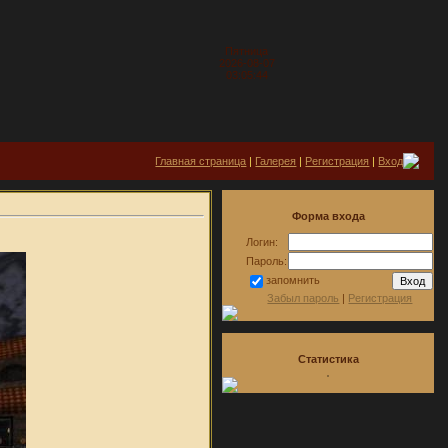
Пятница
2026-08-07
03:05:44
Главная страница
|
Галерея
|
Регистрация
|
Вход
Форма входа
Логин:
Пароль:
запомнить
Забыл пароль
|
Регистрация
Статистика