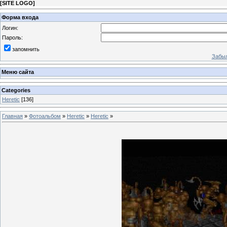
[
SITE LOGO
]
Форма входа
Логин:
Пароль:
запомнить
Забыл
Меню сайта
Categories
Heretic
[136]
Главная
»
Фотоальбом
»
Heretic
»
Heretic
»