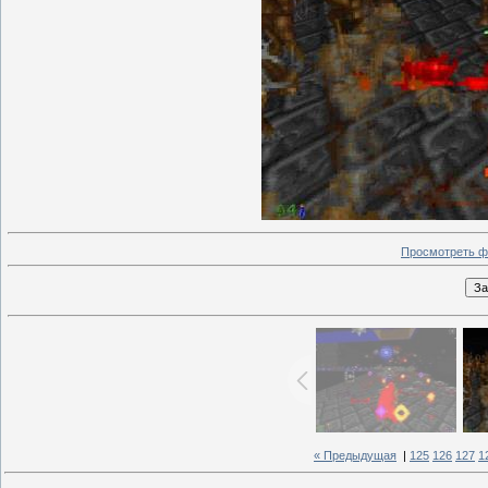
Просмотреть ф
« Предыдущая
|
125
126
127
1