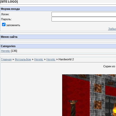
[
SITE LOGO
]
Форма входа
Логин:
Пароль:
запомнить
Забыл
Меню сайта
Categories
Heretic
[136]
Главная
»
Фотоальбом
»
Heretic
»
Heretic
» Hardworld 2
Скрин из