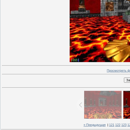
Просмотреть ф
« Предыдущая
|
121
122
123
1