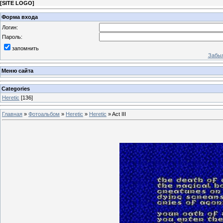
[
SITE LOGO
]
Форма входа
Логин:
Пароль:
запомнить
Забыл
Меню сайта
Categories
Heretic
[136]
Главная
»
Фотоальбом
»
Heretic
»
Heretic
» Act III