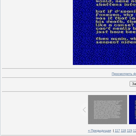
Просмотреть ф
« Предыдущая
|
117
118
119
1