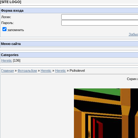
[
SITE LOGO
]
Форма входа
Логин:
Пароль:
запомнить
Забыл
Меню сайта
Categories
Heretic
[136]
Главная
»
Фотоальбом
»
Heretic
»
Heretic
» Psiholevel
Скрин 