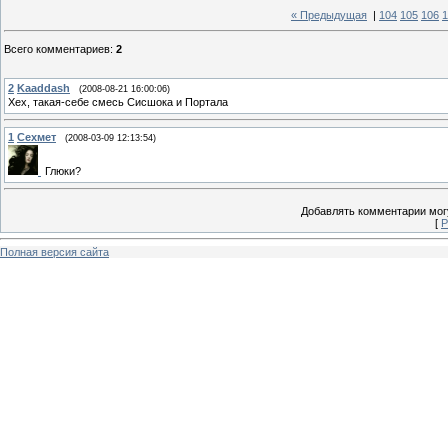
« Предыдущая
|
104
105
106
1
Всего комментариев
:
2
2
Kaaddash
(2008-08-21 16:00:06)
Хех, такая-себе смесь Сисшока и Портала
1
Сехмет
(2008-03-09 12:13:54)
Глюки?
Добавлять комментарии могу
[
Р
Полная версия сайта