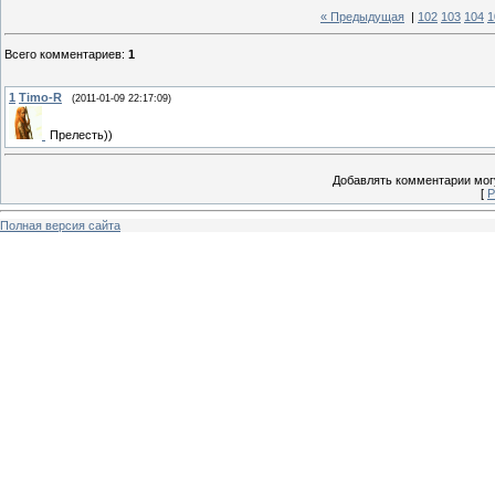
« Предыдущая
|
102
103
104
1
Всего комментариев
:
1
1
Timo-R
(2011-01-09 22:17:09)
Прелесть))
Добавлять комментарии могу
[
Р
Полная версия сайта