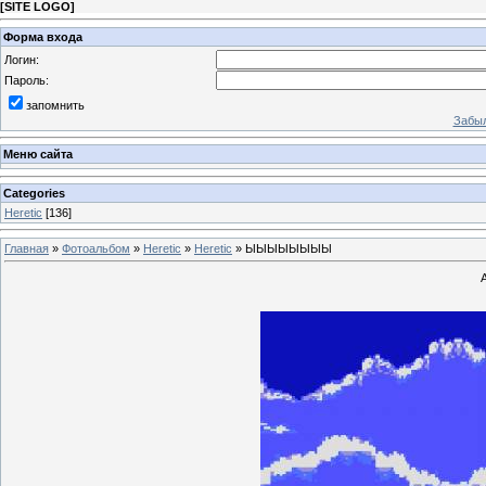
[
SITE LOGO
]
Форма входа
Логин:
Пароль:
запомнить
Забыл
Меню сайта
Categories
Heretic
[136]
Главная
»
Фотоальбом
»
Heretic
»
Heretic
» ЫЫЫЫЫЫЫЫ
А