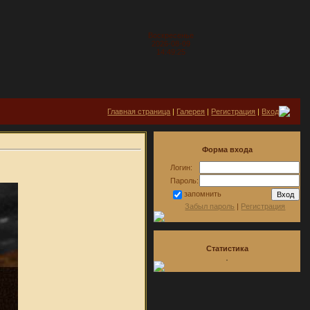
Воскресенье
2026-08-09
14:49:25
Главная страница
|
Галерея
|
Регистрация
|
Вход
Форма входа
Логин:
Пароль:
запомнить
Забыл пароль
|
Регистрация
Статистика