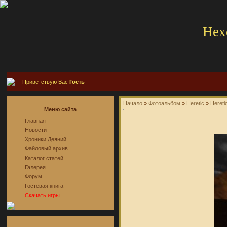
Hex
Приветствую Вас
Гость
Начало
»
Фотоальбом
»
Heretic
»
Hereti
Меню сайта
Главная
Новости
Хроники Деяний
Файловый архив
Каталог статей
Галерея
Форум
Гостевая книга
Скачать игры