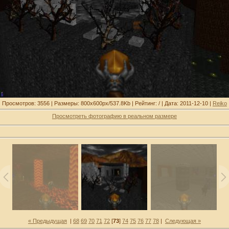
Просмотров: 3556 | Размеры: 800x600px/537.8Kb | Рейтинг: / | Дата: 2011-12-10 |
Reiko
Просмотреть фотографию в реальном размере
« Предыдущая
|
68
69
70
71
72
[
73
]
74
75
76
77
78
|
Следующая »