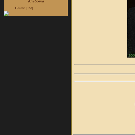
Альбомы
Heretic
[136]