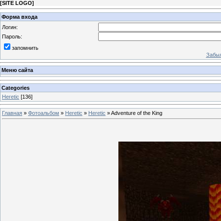
[
SITE LOGO
]
Форма входа
Логин:
Пароль:
запомнить
Забыл
Меню сайта
Categories
Heretic
[136]
Главная
»
Фотоальбом
»
Heretic
»
Heretic
» Adventure of the King