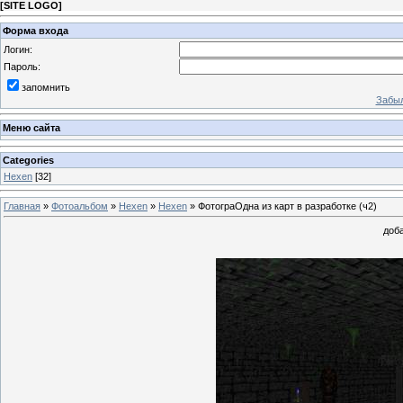
[
SITE LOGO
]
Форма входа
Логин:
Пароль:
запомнить
Забыл
Меню сайта
Categories
Hexen
[32]
Главная
»
Фотоальбом
»
Hexen
»
Hexen
» ФотограОдна из карт в разработке (ч2)
доба