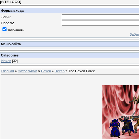
[
SITE LOGO
]
Форма входа
Логин:
Пароль:
запомнить
Забыл
Меню сайта
Categories
Hexen
[32]
Главная
»
Фотоальбом
»
Hexen
»
Hexen
» The Hexen Force