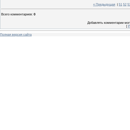
« Предыдущая
|
51
52
5
Всего комментариев
:
0
Добавлять комментарии могу
[
Р
Полная версия сайта