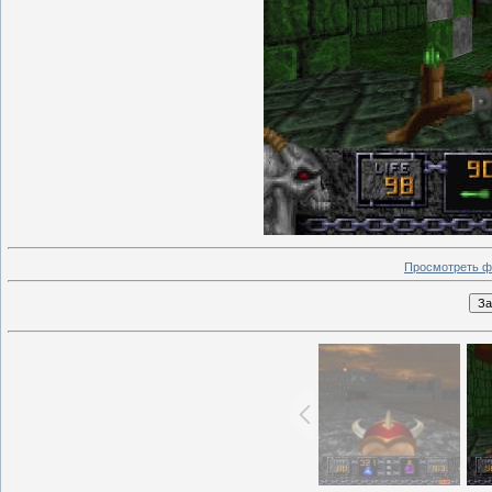
Просмотреть ф