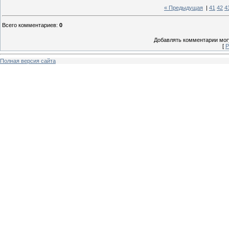
« Предыдущая
|
41
42
4
Всего комментариев
:
0
Добавлять комментарии могу
[
Р
Полная версия сайта