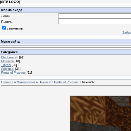
[
SITE LOGO
]
Форма входа
Логин:
Пароль:
запомнить
Забыл
Меню сайта
Categories
Blackmarsh
[91]
Mazaera
[18]
Thysis
[25]
Septimus
[31]
Portal of Praevus
[91]
Главная
»
Фотоальбом
»
Hexen 2
»
Portal of Praevus
» hexen32