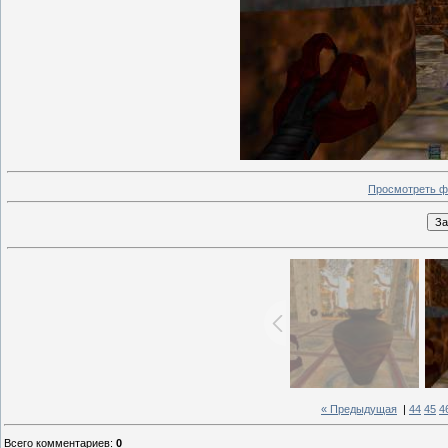
Просмотреть ф
« Предыдущая
|
44
45
4
Всего комментариев
:
0