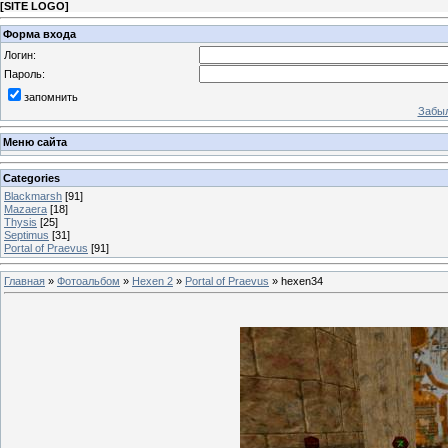
[
SITE LOGO
]
Форма входа
Логин:
Пароль:
запомнить
Забыл
Меню сайта
Categories
Blackmarsh
[91]
Mazaera
[18]
Thysis
[25]
Septimus
[31]
Portal of Praevus
[91]
Главная
»
Фотоальбом
»
Hexen 2
»
Portal of Praevus
» hexen34