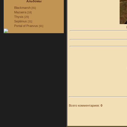
Альбомы
Blackmarsh
[91]
Mazaera
[18]
Thysis
[25]
Septimus
[31]
Portal of Praevus
[91]
Всего комментариев:
0