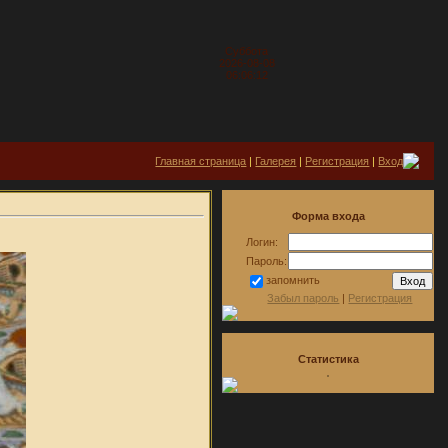
Суббота
2026-08-08
06:06:12
Главная страница
|
Галерея
|
Регистрация
|
Вход
Форма входа
Логин:
Пароль:
запомнить
Забыл пароль
|
Регистрация
Статистика