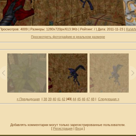
Просмотров: 4009 | Размеры: 1280x720px/613.9Kb | Рейтинг: / | Дата: 2011-11-23 |
RaVe
Просмотреть фотографию в реальном размере
« Предыдущая
|
38
39
40
41
42
[
43
]
44
45
46
47
48
|
Следующая »
Добавлять комментарии могут только зарегистрированные пользователи.
[
Регистрация
|
Вход
]