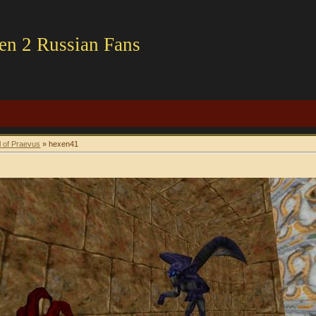
en 2 Russian Fans
l of Praevus
» hexen41