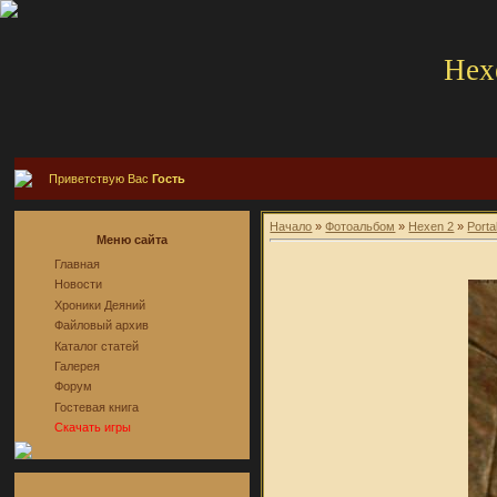
Hex
Приветствую Вас
Гость
Начало
»
Фотоальбом
»
Hexen 2
»
Porta
Меню сайта
Главная
Новости
Хроники Деяний
Файловый архив
Каталог статей
Галерея
Форум
Гостевая книга
Скачать игры