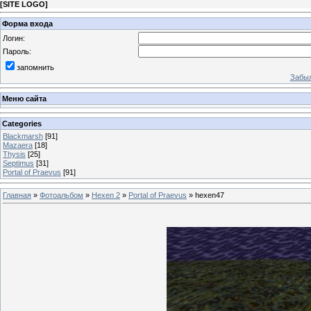
[
SITE LOGO
]
Форма входа
Логин:
Пароль:
запомнить
Забыл
Меню сайта
Categories
Blackmarsh
[91]
Mazaera
[18]
Thysis
[25]
Septimus
[31]
Portal of Praevus
[91]
Главная
»
Фотоальбом
»
Hexen 2
»
Portal of Praevus
» hexen47