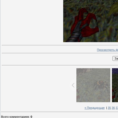
Просмотреть ф
« Предыдущая
|
35
36
3
Всего комментариев
:
0