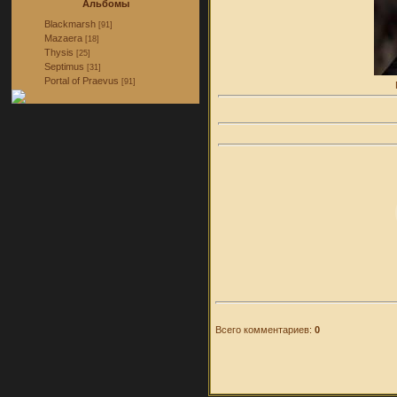
Альбомы
Blackmarsh
[91]
Mazaera
[18]
Thysis
[25]
Septimus
[31]
Portal of Praevus
[91]
Всего комментариев:
0