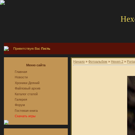
Hex
Приветствую Вас
Гость
Начало
»
Фотоальбом
»
Hexen 2
»
Porta
Меню сайта
Главная
Новости
Хроники Деяний
Файловый архив
Каталог статей
Галерея
Форум
Гостевая книга
Скачать игры