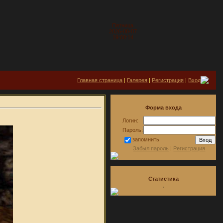
Пятница
2026-08-07
19:00:14
Главная страница
|
Галерея
|
Регистрация
|
Вход
Форма входа
Логин:
Пароль:
запомнить
Забыл пароль
|
Регистрация
Статистика