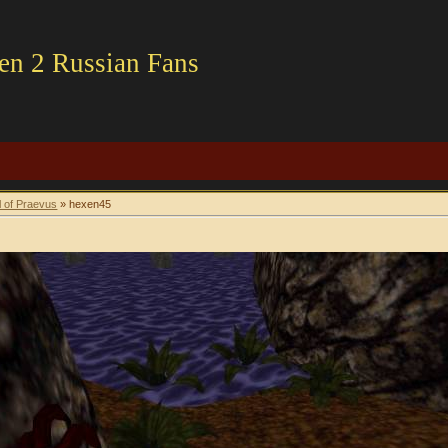
en 2 Russian Fans
l of Praevus
» hexen45