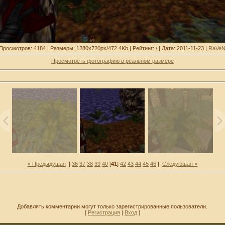
Просмотров: 4184 | Размеры: 1280x720px/472.4Kb | Рейтинг: / | Дата: 2011-11-23 |
RaVe
Просмотреть фотографию в реальном размере
« Предыдущая
|
36
37
38
39
40
[
41
]
42
43
44
45
46
|
Следующая »
Добавлять комментарии могут только зарегистрированные пользователи.
[
Регистрация
|
Вход
]