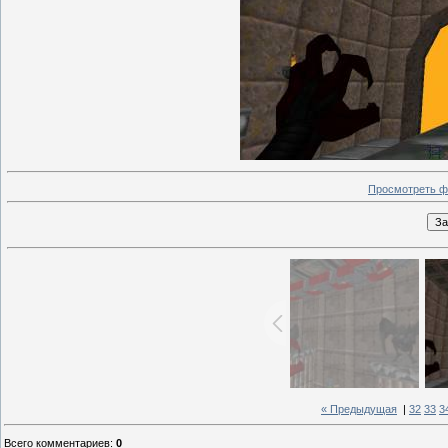
Просмотреть ф
« Предыдущая
|
32
33
3
Всего комментариев
:
0