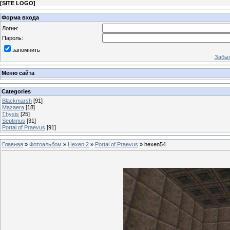
[
SITE LOGO
]
Форма входа
Логин:
Пароль:
запомнить
Забыл
Меню сайта
Categories
Blackmarsh
[91]
Mazaera
[18]
Thysis
[25]
Septimus
[31]
Portal of Praevus
[91]
Главная
»
Фотоальбом
»
Hexen 2
»
Portal of Praevus
» hexen54