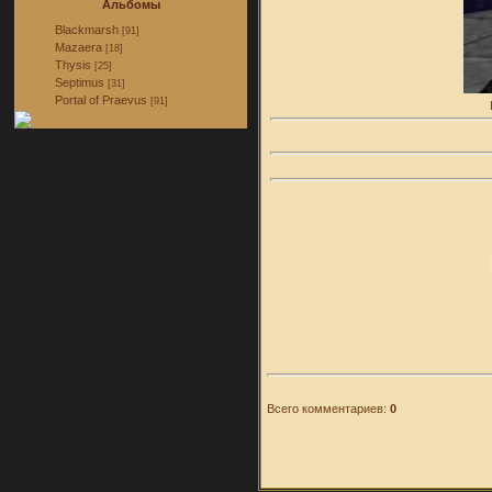
Альбомы
Blackmarsh
[91]
Mazaera
[18]
Thysis
[25]
Septimus
[31]
Portal of Praevus
[91]
Всего комментариев:
0