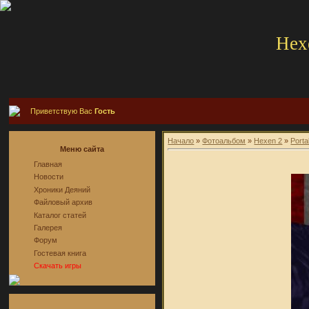
Hex
Приветствую Вас
Гость
Начало
»
Фотоальбом
»
Hexen 2
»
Porta
Меню сайта
Главная
Новости
Хроники Деяний
Файловый архив
Каталог статей
Галерея
Форум
Гостевая книга
Скачать игры