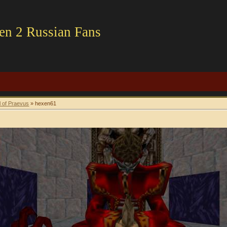
en 2 Russian Fans
l of Praevus
» hexen61