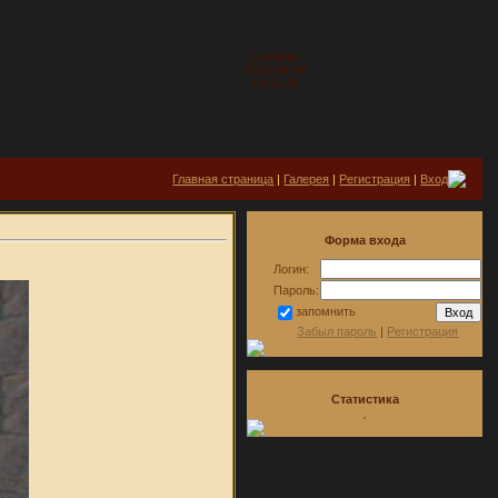
Суббота
2026-08-08
14:51:48
Главная страница
|
Галерея
|
Регистрация
|
Вход
Форма входа
Логин:
Пароль:
запомнить
Забыл пароль
|
Регистрация
Статистика