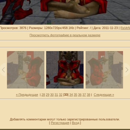
Просмотров: 3876 | Размеры: 1280x720px/458.1Kb | Рейтинг: / | Дата: 2011-11-23 |
RaVe
Просмотреть фотографию в реальном размере
« Предыдущая
|
28
29
30
31
32
[
33
]
34
35
36
37
38
|
Следующая »
Добавлять комментарии могут только зарегистрированные пользователи.
[
Регистрация
|
Вход
]