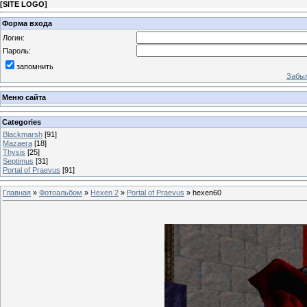
[
SITE LOGO
]
Форма входа
Логин:
Пароль:
запомнить
Забыл
Меню сайта
Categories
Blackmarsh
[91]
Mazaera
[18]
Thysis
[25]
Septimus
[31]
Portal of Praevus
[91]
Главная
»
Фотоальбом
»
Hexen 2
»
Portal of Praevus
» hexen60