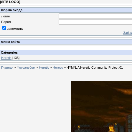
[
SITE LOGO
]
Форма входа
Логин:
Пароль:
запомнить
Забыл
Меню сайта
Categories
Heretic
[136]
Главная
»
Фотоальбом
»
Heretic
»
Heretic
» HYMN: A Heretic Community Project 01