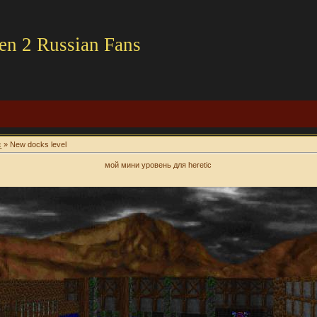
en 2 Russian Fans
c
» New docks level
мой мини уровень для heretic