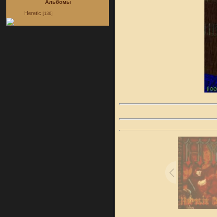
Альбомы
Heretic
[136]