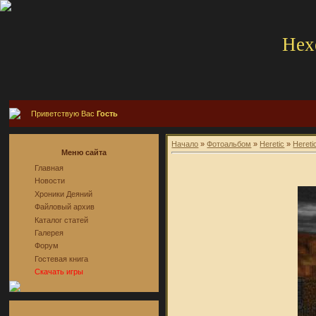
Hex
Приветствую Вас
Гость
Начало
»
Фотоальбом
»
Heretic
»
Hereti
Меню сайта
Главная
Новости
Хроники Деяний
Файловый архив
Каталог статей
Галерея
Форум
Гостевая книга
Скачать игры