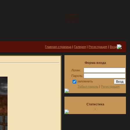
Суббота
2026-08-08
22:16:32
Главная страница
|
Галерея
|
Регистрация
|
Вход
Форма входа
Логин:
Пароль:
запомнить
Забыл пароль
|
Регистрация
Статистика