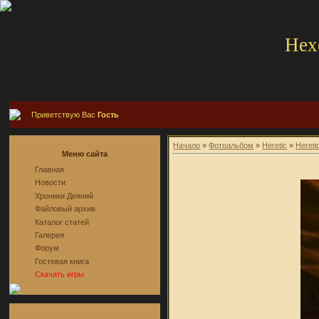
Hex
Приветствую Вас
Гость
Начало
»
Фотоальбом
»
Heretic
»
Hereti
Меню сайта
Главная
Новости
Хроники Деяний
Файловый архив
Каталог статей
Галерея
Форум
Гостевая книга
Скачать игры