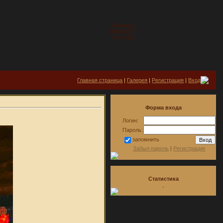
Пятница
2026-08-07
14:46:29
Главная страница
|
Галерея
|
Регистрация
|
Вход
Форма входа
Логин:
Пароль:
запомнить
Забыл пароль
|
Регистрация
Статистика