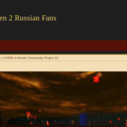
en 2 Russian Fans
c
» HYMN: A Heretic Community Project 10