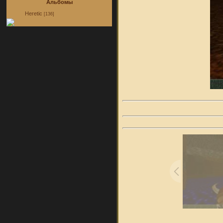
Альбомы
Heretic
[136]