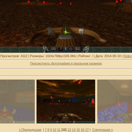
Просмотров: 4112 | Размеры: 1024x768px/165.0Kb | Рейтинг: / | Дата: 2014-05-10 |
Reiko
Просмотреть фотографию в реальном размере
« Предыдущая
|
7
8
9
10
11
[
12
]
13
14
15
16
17
|
Следующая »