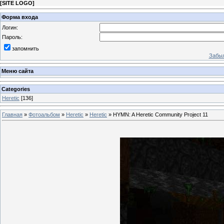
[
SITE LOGO
]
Форма входа
Логин:
Пароль:
запомнить
Забыл
Меню сайта
Categories
Heretic
[136]
Главная
»
Фотоальбом
»
Heretic
»
Heretic
» HYMN: A Heretic Community Project 11