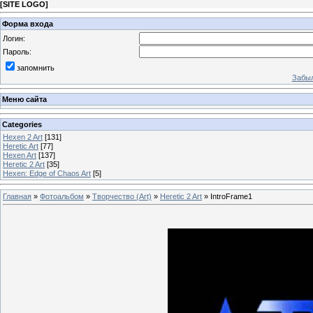
[
SITE LOGO
]
Форма входа
Логин:
Пароль:
запомнить
Забыл
Меню сайта
Categories
Hexen 2 Art
[131]
Heretic Art
[77]
Hexen Art
[137]
Heretic 2 Art
[35]
Hexen: Edge of Chaos Art
[5]
Главная
»
Фотоальбом
»
Творчество (Art)
»
Heretic 2 Art
» IntroFrame1