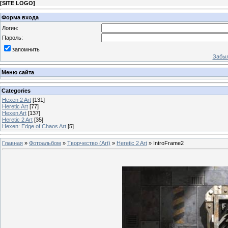
[
SITE LOGO
]
Форма входа
Логин:
Пароль:
запомнить
Забыл
Меню сайта
Categories
Hexen 2 Art
[131]
Heretic Art
[77]
Hexen Art
[137]
Heretic 2 Art
[35]
Hexen: Edge of Chaos Art
[5]
Главная
»
Фотоальбом
»
Творчество (Art)
»
Heretic 2 Art
» IntroFrame2