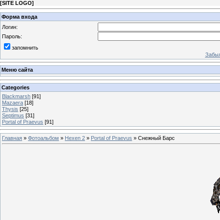
[
SITE LOGO
]
Форма входа
Логин:
Пароль:
запомнить
Забыл
Меню сайта
Categories
Blackmarsh
[91]
Mazaera
[18]
Thysis
[25]
Septimus
[31]
Portal of Praevus
[91]
Главная
»
Фотоальбом
»
Hexen 2
»
Portal of Praevus
» Снежный Барс