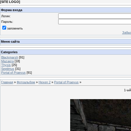
[
SITE LOGO
]
Форма входа
Логин:
Пароль:
запомнить
Забыл
Меню сайта
Categories
Blackmarsh
[91]
Mazaera
[18]
Thysis
[25]
Septimus
[31]
Portal of Praevus
[91]
Главная
»
Фотоальбом
»
Hexen 2
»
Portal of Praevus
»
1-ый