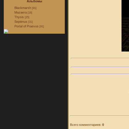
Альбомы
Blackmarsh
[91]
Mazaera
[18]
Thysis
[25]
Septimus
[31]
Portal of Praevus
[91]
Всего комментариев:
0