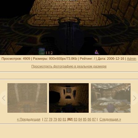
Просмотров: 4909 | Размеры: 800x600px/73.8Kb | Рейтинг: / | Дата: 2006-12-16 |
Admin
Просмотреть фотографию в реальном размере
« Предыдущая
|
77
78
79
80
81
[
82
]
83
84
85
86
87
|
Следующая »