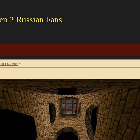
en 2 Russian Fans
l of Praevus
»