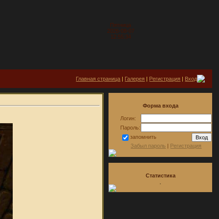
Пятница
2026-08-07
12:55:34
Главная страница
|
Галерея
|
Регистрация
|
Вход
Форма входа
Логин:
Пароль:
запомнить
Забыл пароль
|
Регистрация
Статистика