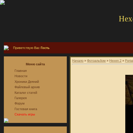
Hex
Приветствую Вас
Гость
Начало
»
Фотоальбом
»
Hexen 2
»
Porta
Меню сайта
Главная
Новости
Хроники Деяний
Файловый архив
Каталог статей
Галерея
Форум
Гостевая книга
Скачать игры