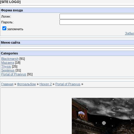
[
SITE LOGO
]
Форма входа
Логин:
Пароль:
запомнить
Забыл
Меню сайта
Categories
Blackmarsh
[91]
Mazaera
[18]
Thysis
[25]
Septimus
[31]
Portal of Praevus
[91]
Главная
»
Фотоальбом
»
Hexen 2
»
Portal of Praevus
»