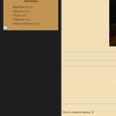
Альбомы
Blackmarsh
[91]
Mazaera
[18]
Thysis
[25]
Septimus
[31]
Portal of Praevus
[91]
Всего комментариев:
0