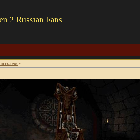
en 2 Russian Fans
l of Praevus
»