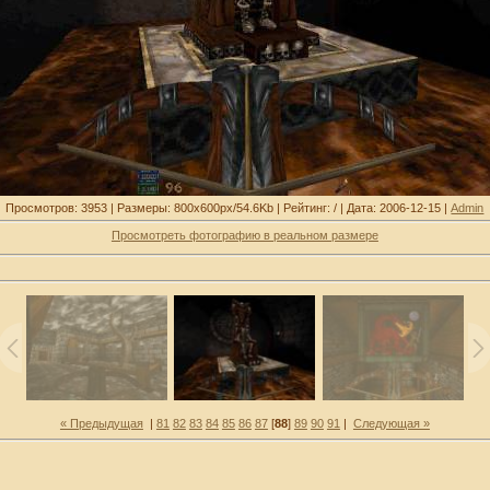
Просмотров: 3953 | Размеры: 800x600px/54.6Kb | Рейтинг: / | Дата: 2006-12-15 |
Admin
Просмотреть фотографию в реальном размере
« Предыдущая
|
81
82
83
84
85
86
87
[
88
]
89
90
91
|
Следующая »