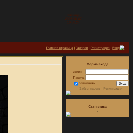
Пятница
2026-08-07
10:00:24
Главная страница
|
Галерея
|
Регистрация
|
Вход
Форма входа
Логин:
Пароль:
запомнить
Забыл пароль
|
Регистрация
Статистика