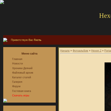
Hex
Приветствую Вас
Гость
Начало
»
Фотоальбом
»
Hexen 2
»
Porta
Меню сайта
Главная
Новости
Хроники Деяний
Файловый архив
Каталог статей
Галерея
Форум
Гостевая книга
Скачать игры