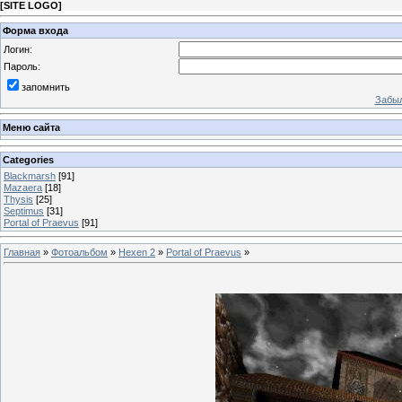
[
SITE LOGO
]
Форма входа
Логин:
Пароль:
запомнить
Забыл
Меню сайта
Categories
Blackmarsh
[91]
Mazaera
[18]
Thysis
[25]
Septimus
[31]
Portal of Praevus
[91]
Главная
»
Фотоальбом
»
Hexen 2
»
Portal of Praevus
»