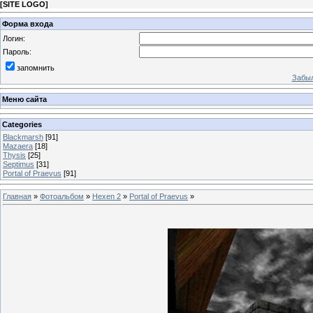
[
SITE LOGO
]
Форма входа
Логин:
Пароль:
запомнить
Забыл
Меню сайта
Categories
Blackmarsh
[91]
Mazaera
[18]
Thysis
[25]
Septimus
[31]
Portal of Praevus
[91]
Главная
»
Фотоальбом
»
Hexen 2
»
Portal of Praevus
»