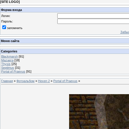
[
SITE LOGO
]
Форма входа
Логин:
Пароль:
запомнить
Забыл
Меню сайта
Categories
Blackmarsh
[91]
Mazaera
[18]
Thysis
[25]
Septimus
[31]
Portal of Praevus
[91]
Главная
»
Фотоальбом
»
Hexen 2
»
Portal of Praevus
»