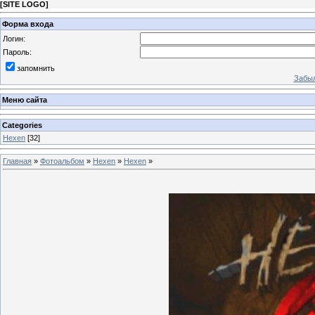
[
SITE LOGO
]
Форма входа
Логин:
Пароль:
запомнить
Забыл
Меню сайта
Categories
Hexen
[32]
Главная
»
Фотоальбом
»
Hexen
»
Hexen
»