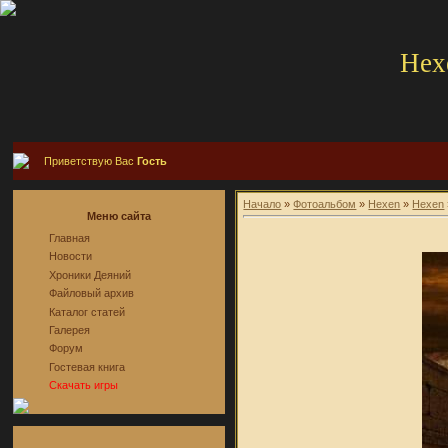
Hex
Приветствую Вас
Гость
Начало
»
Фотоальбом
»
Hexen
»
Hexen
Меню сайта
Главная
Новости
Хроники Деяний
Файловый архив
Каталог статей
Галерея
Форум
Гостевая книга
Скачать игры