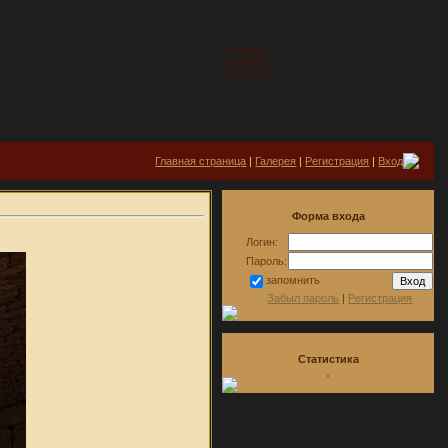
Пятница
2026-08-07
23:20:53
Главная страница
|
Галерея
|
Регистрация
|
Вход
Форма входа
Логин:
Пароль:
запомнить
Забыл пароль
|
Регистрация
Статистика