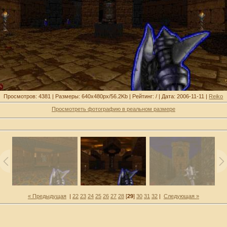
Просмотров: 4381 | Размеры: 640x480px/56.2Kb | Рейтинг: / | Дата: 2006-11-11 |
Reiko
Просмотреть фотографию в реальном размере
« Предыдущая
|
22
23
24
25
26
27
28
[
29
]
30
31
32
|
Следующая »