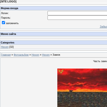
[
SITE LOGO
]
Форма входа
Логин:
Пароль:
запомнить
Забыл
Меню сайта
Categories
Hexen
[32]
Главная
»
Фотоальбом
»
Hexen
»
Hexen
» Замок
Часть замк