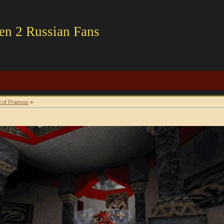
en 2 Russian Fans
l of Praevus
»