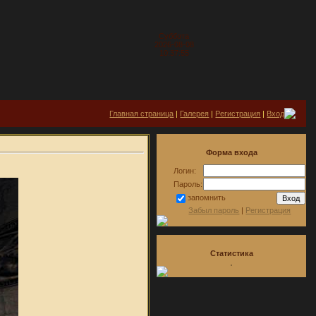
Суббота
2026-08-08
10:37:55
Главная страница
|
Галерея
|
Регистрация
|
Вход
Форма входа
Логин:
Пароль:
запомнить
Забыл пароль
|
Регистрация
Статистика