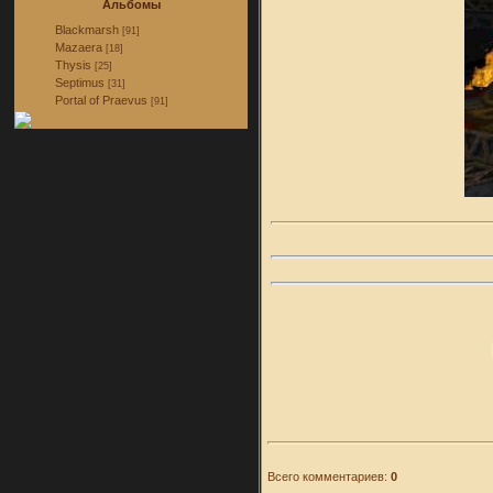
Альбомы
Blackmarsh
[91]
Mazaera
[18]
Thysis
[25]
Septimus
[31]
Portal of Praevus
[91]
Всего комментариев:
0