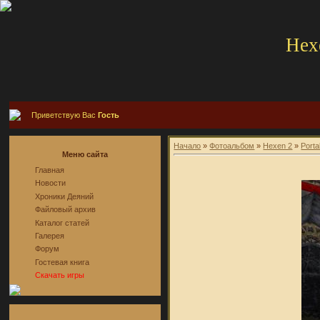
Hex
Приветствую Вас
Гость
Начало
»
Фотоальбом
»
Hexen 2
»
Porta
Меню сайта
Главная
Новости
Хроники Деяний
Файловый архив
Каталог статей
Галерея
Форум
Гостевая книга
Скачать игры