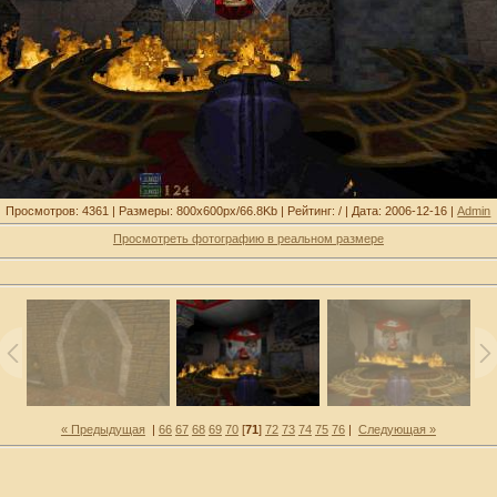
Просмотров: 4361 | Размеры: 800x600px/66.8Kb | Рейтинг: / | Дата: 2006-12-16 |
Admin
Просмотреть фотографию в реальном размере
« Предыдущая
|
66
67
68
69
70
[
71
]
72
73
74
75
76
|
Следующая »