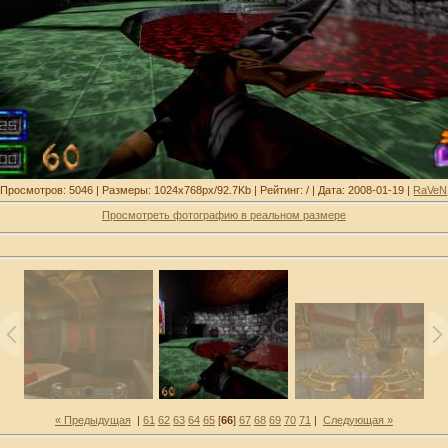
Просмотров: 5046 | Размеры: 1024x768px/92.7Kb | Рейтинг: / | Дата: 2008-01-19 |
RaVeN
Просмотреть фотографию в реальном размере
« Предыдущая
|
61
62
63
64
65
[
66
]
67
68
69
70
71
|
Следующая »