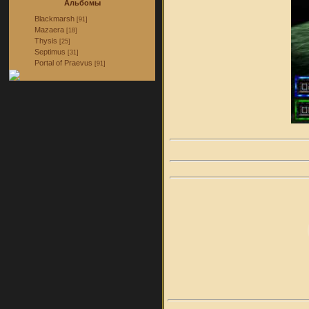
Альбомы
Blackmarsh
[91]
Mazaera
[18]
Thysis
[25]
Septimus
[31]
Portal of Praevus
[91]