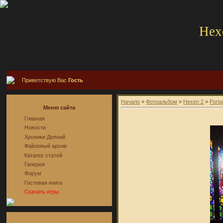
Hex
Приветствую Вас
Гость
Начало
»
Фотоальбом
»
Hexen 2
»
Porta
Меню сайта
Главная
Новости
Хроники Деяний
Файловый архив
Каталог статей
Галерея
Форум
Гостевая книга
Скачать игры