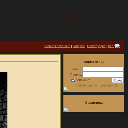
Пятница
2026-08-07
05:44:52
Главная страница
|
Галерея
|
Регистрация
|
Вход
Форма входа
Логин:
Пароль:
запомнить
Забыл пароль
|
Регистрация
Статистика