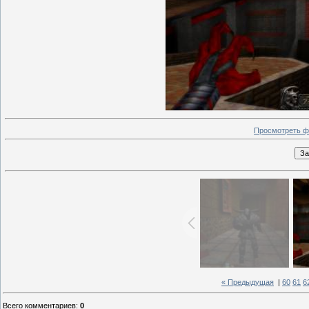
Просмотреть ф
« Предыдущая
|
60
61
6
Всего комментариев
:
0