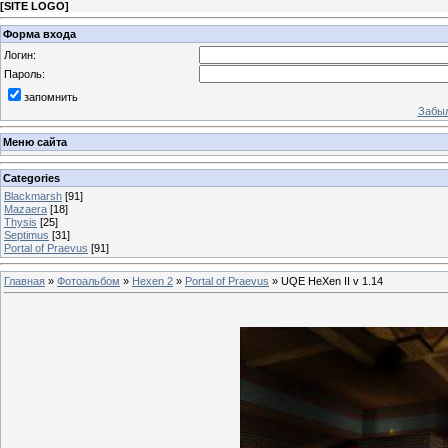
[
SITE LOGO
]
Форма входа
Логин:
Пароль:
запомнить
Забыл
Меню сайта
Categories
Blackmarsh
[91]
Mazaera
[18]
Thysis
[25]
Septimus
[31]
Portal of Praevus
[91]
Главная
»
Фотоальбом
»
Hexen 2
»
Portal of Praevus
» UQE HeXen II v 1.14