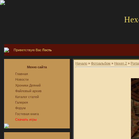
Hex
Приветствую Вас
Гость
Начало
»
Фотоальбом
»
Hexen 2
»
Porta
Меню сайта
Главная
Новости
Хроники Деяний
Файловый архив
Каталог статей
Галерея
Форум
Гостевая книга
Скачать игры