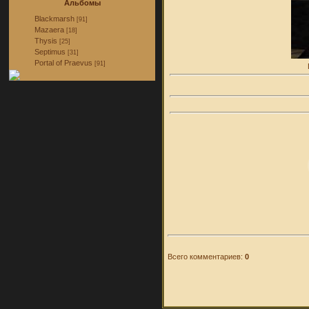
Альбомы
Blackmarsh
[91]
Mazaera
[18]
Thysis
[25]
Septimus
[31]
Portal of Praevus
[91]
Всего комментариев:
0