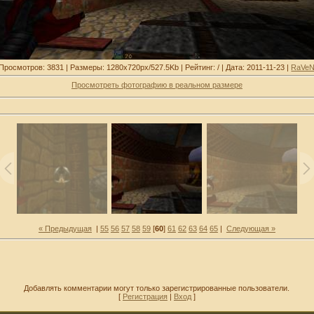
Просмотров: 3831 | Размеры: 1280x720px/527.5Kb | Рейтинг: / | Дата: 2011-11-23 |
RaVe
Просмотреть фотографию в реальном размере
« Предыдущая
|
55
56
57
58
59
[
60
]
61
62
63
64
65
|
Следующая »
Добавлять комментарии могут только зарегистрированные пользователи.
[
Регистрация
|
Вход
]