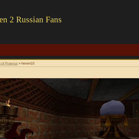
en 2 Russian Fans
l of Praevus
» hexen10