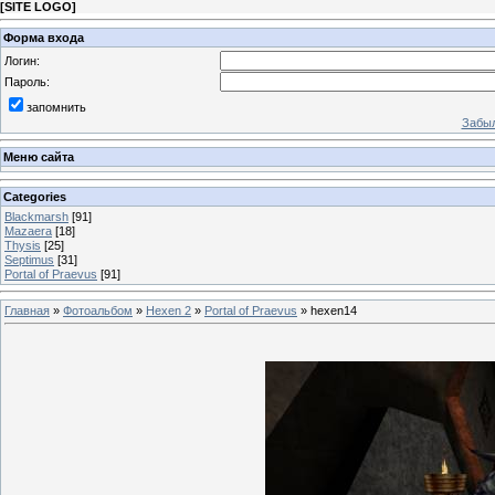
[
SITE LOGO
]
Форма входа
Логин:
Пароль:
запомнить
Забыл
Меню сайта
Categories
Blackmarsh
[91]
Mazaera
[18]
Thysis
[25]
Septimus
[31]
Portal of Praevus
[91]
Главная
»
Фотоальбом
»
Hexen 2
»
Portal of Praevus
» hexen14