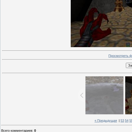
Просмотреть ф
« Предыдущая
|
53
54
5
Всего комментариев
:
0