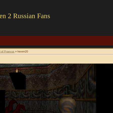
en 2 Russian Fans
l of Praevus
» hexen20