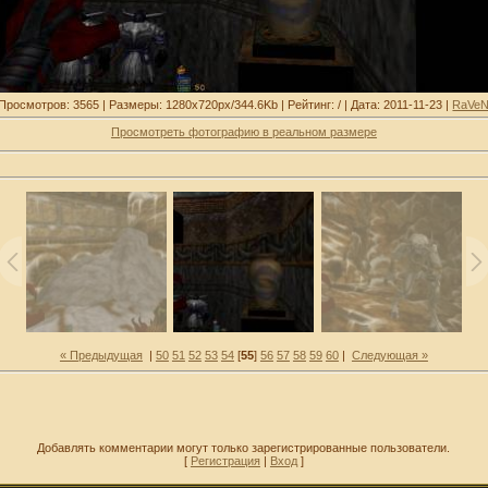
Просмотров: 3565 | Размеры: 1280x720px/344.6Kb | Рейтинг: / | Дата: 2011-11-23 |
RaVe
Просмотреть фотографию в реальном размере
« Предыдущая
|
50
51
52
53
54
[
55
]
56
57
58
59
60
|
Следующая »
Добавлять комментарии могут только зарегистрированные пользователи.
[
Регистрация
|
Вход
]