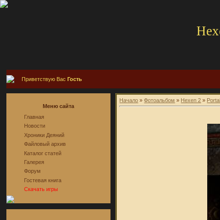
Hex
Приветствую Вас
Гость
Начало
»
Фотоальбом
»
Hexen 2
»
Porta
Меню сайта
Главная
Новости
Хроники Деяний
Файловый архив
Каталог статей
Галерея
Форум
Гостевая книга
Скачать игры