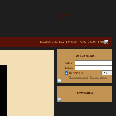
Суббота
2026-08-08
08:14:35
Главная страница
|
Галерея
|
Регистрация
|
Вход
Форма входа
Логин:
Пароль:
запомнить
Забыл пароль
|
Регистрация
Статистика