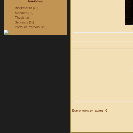
Альбомы
Blackmarsh
[91]
Mazaera
[18]
Thysis
[25]
Septimus
[31]
Portal of Praevus
[91]
Всего комментариев:
0