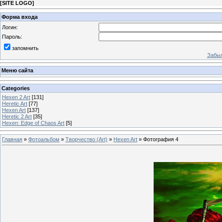
[
SITE LOGO
]
Форма входа
Логин:
Пароль:
запомнить
Забыл
Меню сайта
Categories
Hexen 2 Art
[131]
Heretic Art
[77]
Hexen Art
[137]
Heretic 2 Art
[35]
Hexen: Edge of Chaos Art
[5]
Главная
»
Фотоальбом
»
Творчество (Art)
»
Hexen Art
» Фотография 4