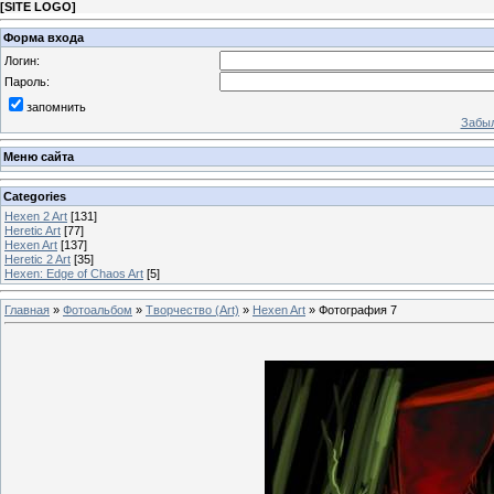
[
SITE LOGO
]
Форма входа
Логин:
Пароль:
запомнить
Забыл
Меню сайта
Categories
Hexen 2 Art
[131]
Heretic Art
[77]
Hexen Art
[137]
Heretic 2 Art
[35]
Hexen: Edge of Chaos Art
[5]
Главная
»
Фотоальбом
»
Творчество (Art)
»
Hexen Art
» Фотография 7