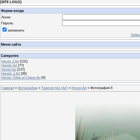
[
SITE LOGO
]
Форма входа
Логин:
Пароль:
запомнить
Забыл
Меню сайта
Categories
Hexen 2 Art
[131]
Heretic Art
[77]
Hexen Art
[137]
Heretic 2 Art
[35]
Hexen: Edge of Chaos Art
[5]
Главная
»
Фотоальбом
»
Творчество (Art)
»
Hexen Art
» Фотография 8