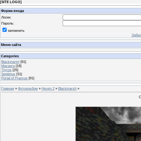
[
SITE LOGO
]
Форма входа
Логин:
Пароль:
запомнить
Забыл
Меню сайта
Categories
Blackmarsh
[91]
Mazaera
[18]
Thysis
[25]
Septimus
[31]
Portal of Praevus
[91]
Главная
»
Фотоальбом
»
Hexen 2
»
Blackmarsh
»
С